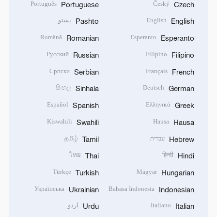
Português
Český
Portuguese
Czech
English
پښتو
Pashto
English
Română
Esperanto
Romanian
Esperanto
Русский
Filipino
Russian
Filipino
Српски
Français
Serbian
French
සිංහල
Deutsch
Sinhala
German
Español
Ελληνικά
Spanish
Greek
Kiswahili
Hausa
Swahili
Hausa
עברית
தமிழ்
Tamil
Hebrew
ไทย
हिन्दी
Thai
Hindi
Türkçe
Magyar
Turkish
Hungarian
Українська
Bahasa Indonesia
Ukrainian
Indonesian
Italiano
اردو
Urdu
Italian