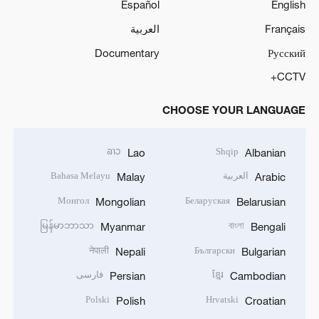
Español
English
Français
العربية
Documentary
Русский
CCTV+
CHOOSE YOUR LANGUAGE
ລາວ
Shqip
Lao
Albanian
العربية
Bahasa Melayu
Malay
Arabic
Монгол
Беларуская
Mongolian
Belarusian
မြန်မာဘာသာ
বাংলা
Myanmar
Bengali
नेपाली
Български
Nepali
Bulgarian
ខ្មែរ
فارسی
Persian
Cambodian
Polski
Hrvatski
Polish
Croatian