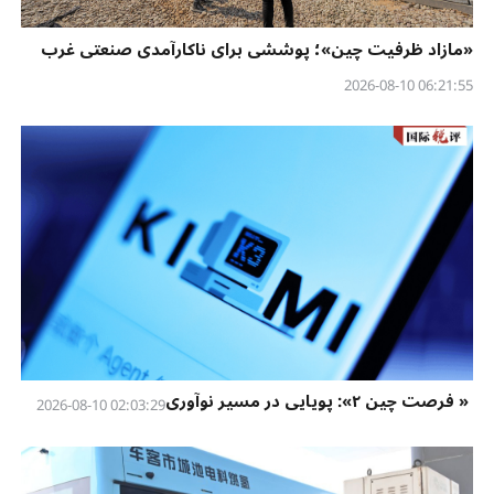
«مازاد ظرفیت چین»؛ پوششی برای ناکارآمدی صنعتی غرب
06:21:55 2026-08-10
« فرصت چین ۲»: پویایی در مسیر نوآوری
02:03:29 2026-08-10