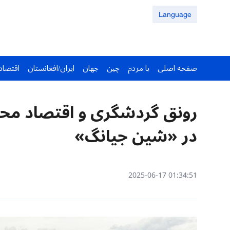
Language
صفحه اصلی
با مردم
چین
جهان
ایران/افغانستان
اقتصاد
رونق گردشگری و اقتصاد مح
در «شین جیانگ»
01:34:51 2025-06-17