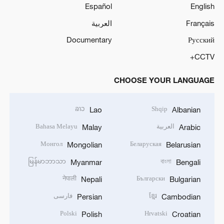
Español
English
Français
العربية
Documentary
Русский
CCTV+
CHOOSE YOUR LANGUAGE
ລາວ
Shqip
Lao
Albanian
العربية
Bahasa Melayu
Malay
Arabic
Монгол
Беларуская
Mongolian
Belarusian
မြန်မာဘာသာ
বাংলা
Myanmar
Bengali
नेपाली
Български
Nepali
Bulgarian
ខ្មែរ
فارسی
Persian
Cambodian
Polski
Hrvatski
Polish
Croatian