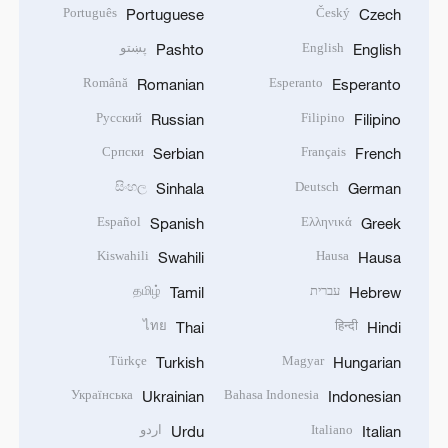
Português
Český
Portuguese
Czech
English
پښتو
Pashto
English
Română
Esperanto
Romanian
Esperanto
Русский
Filipino
Russian
Filipino
Српски
Français
Serbian
French
සිංහල
Deutsch
Sinhala
German
Español
Ελληνικά
Spanish
Greek
Kiswahili
Hausa
Swahili
Hausa
עברית
தமிழ்
Tamil
Hebrew
ไทย
हिन्दी
Thai
Hindi
Türkçe
Magyar
Turkish
Hungarian
Українська
Bahasa Indonesia
Ukrainian
Indonesian
Italiano
اردو
Urdu
Italian