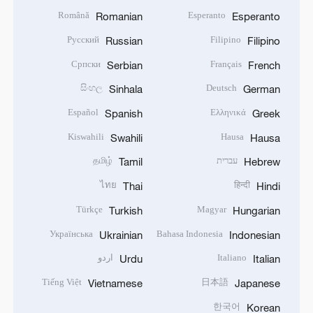
Română
Esperanto
Romanian
Esperanto
Русский
Filipino
Russian
Filipino
Српски
Français
Serbian
French
සිංහල
Deutsch
Sinhala
German
Español
Ελληνικά
Spanish
Greek
Kiswahili
Hausa
Swahili
Hausa
עברית
தமிழ்
Tamil
Hebrew
ไทย
हिन्दी
Thai
Hindi
Türkçe
Magyar
Turkish
Hungarian
Українська
Bahasa Indonesia
Ukrainian
Indonesian
Italiano
اردو
Urdu
Italian
Tiếng Việt
日本語
Vietnamese
Japanese
한국어
Korean