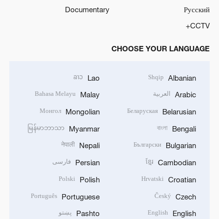
Documentary
Русский
CCTV+
CHOOSE YOUR LANGUAGE
ລາວ
Shqip
Lao
Albanian
العربية
Bahasa Melayu
Malay
Arabic
Монгол
Беларуская
Mongolian
Belarusian
မြန်မာဘာသာ
বাংলা
Myanmar
Bengali
नेपाली
Български
Nepali
Bulgarian
ខ្មែរ
فارسی
Persian
Cambodian
Polski
Hrvatski
Polish
Croatian
Português
Český
Portuguese
Czech
English
پښتو
Pashto
English