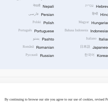
नेपाली
Nepali
עברית
Hebre
فارسی
Persian
हिन्दी
Hind
Polski
Polish
Magyar
Hungaria
Português
Portuguese
Bahasa Indonesia
Indonesia
پښتو
Pashto
Italiano
Italia
Română
Romanian
日本語
Japanes
Русский
Russian
한국어
Korea
By continuing to browse our site you agree to our use of cookies, revised 