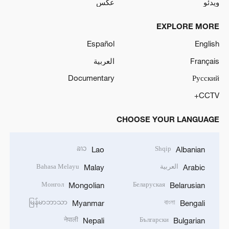
ویدئو
عکس
EXPLORE MORE
Español
English
Français
العربية
Documentary
Русский
CCTV+
CHOOSE YOUR LANGUAGE
ລາວ
Shqip
Lao
Albanian
العربية
Bahasa Melayu
Malay
Arabic
Монгол
Беларуская
Mongolian
Belarusian
မြန်မာဘာသာ
বাংলা
Myanmar
Bengali
नेपाली
Български
Nepali
Bulgarian