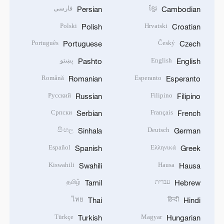
ខ្មែរ
فارسی
Persian
Cambodian
Polski
Hrvatski
Polish
Croatian
Português
Český
Portuguese
Czech
English
پښتو
Pashto
English
Română
Esperanto
Romanian
Esperanto
Русский
Filipino
Russian
Filipino
Српски
Français
Serbian
French
සිංහල
Deutsch
Sinhala
German
Español
Ελληνικά
Spanish
Greek
Kiswahili
Hausa
Swahili
Hausa
עברית
தமிழ்
Tamil
Hebrew
ไทย
हिन्दी
Thai
Hindi
Türkçe
Magyar
Turkish
Hungarian