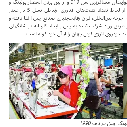
زمینه فناوری برسد. در این راستا، چین موفق به تولید هواپیمای مسافربری سی 919 و از بین بردن انحصار بوئینگ و
ایرباس در بازار هواپیماسازی شد و شرکت هواوی نیز از لحاظ تعداد پتنت‌های فناوری ارتباطی نسل 5 در صدر
رخه بین‌المللی، توان رقابت‌پذیری صنایع چین ارتقا یافته و
ز طریق ورود شرکت تسلا به چین و ایجاد کارخانه در شانگهای
.
گ چین در دهه 1990