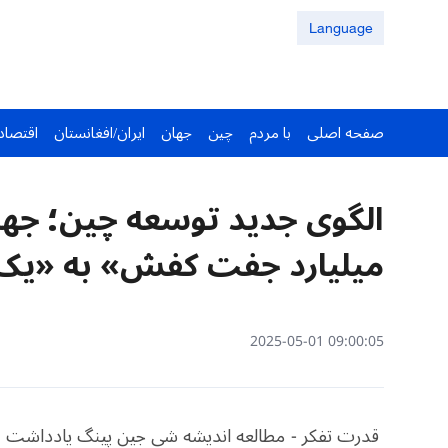
Language
صفحه اصلی
با مردم
چین
جهان
ایران/افغانستان
اقتصاد
الگوی جدید توسعه چین؛ جهش
میلیارد جفت کفش» به «یک 
09:00:05 2025-05-01
قدرت تفکر - مطالعه اندیشه شی جین پینگ یادداشت سر