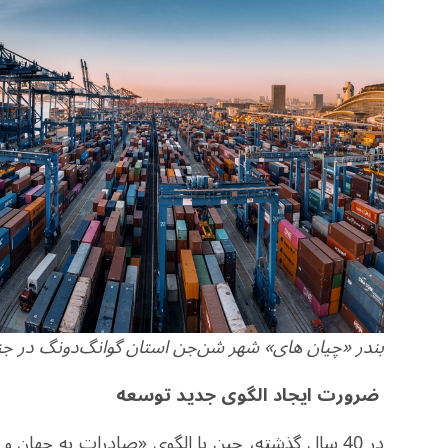
بندر «چیان های» شهر شن‌جن استان گوانگ‌دونگ در ج
ضرورت ایجاد الگوی جدید توسعه
در 40 سال گذشته، چین با الگوی «صادرات به جهان