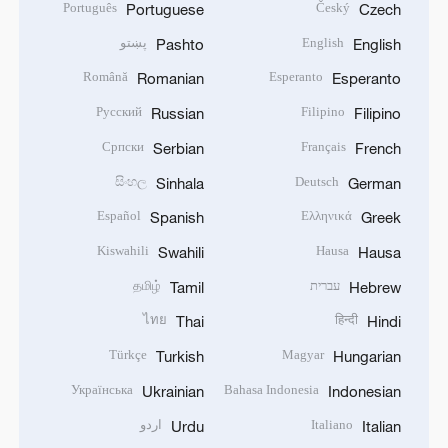
Português
Český
Portuguese
Czech
English
پښتو
Pashto
English
Română
Esperanto
Romanian
Esperanto
Русский
Filipino
Russian
Filipino
Српски
Français
Serbian
French
සිංහල
Deutsch
Sinhala
German
Español
Ελληνικά
Spanish
Greek
Kiswahili
Hausa
Swahili
Hausa
עברית
தமிழ்
Tamil
Hebrew
ไทย
हिन्दी
Thai
Hindi
Türkçe
Magyar
Turkish
Hungarian
Українська
Bahasa Indonesia
Ukrainian
Indonesian
Italiano
اردو
Urdu
Italian