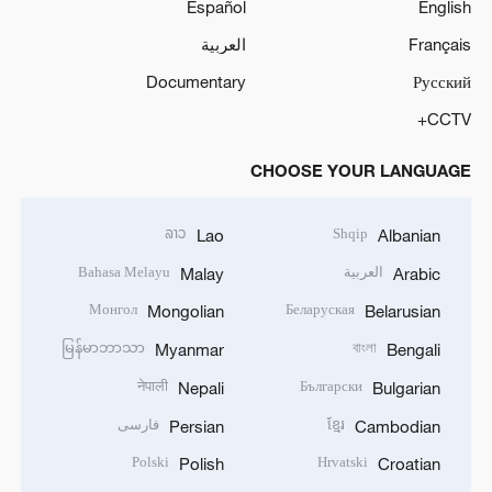
Español
English
Français
العربية
Documentary
Русский
CCTV+
CHOOSE YOUR LANGUAGE
ລາວ
Shqip
Lao
Albanian
العربية
Bahasa Melayu
Malay
Arabic
Монгол
Беларуская
Mongolian
Belarusian
မြန်မာဘာသာ
বাংলা
Myanmar
Bengali
नेपाली
Български
Nepali
Bulgarian
ខ្មែរ
فارسی
Persian
Cambodian
Polski
Hrvatski
Polish
Croatian