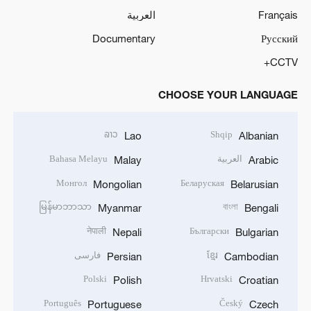
Français
العربية
Documentary
Русский
CCTV+
CHOOSE YOUR LANGUAGE
ລາວ
Shqip
Lao
Albanian
العربية
Bahasa Melayu
Malay
Arabic
Монгол
Беларуская
Mongolian
Belarusian
မြန်မာဘာသာ
বাংলা
Myanmar
Bengali
नेपाली
Български
Nepali
Bulgarian
ខ្មែរ
فارسی
Persian
Cambodian
Polski
Hrvatski
Polish
Croatian
Português
Český
Portuguese
Czech