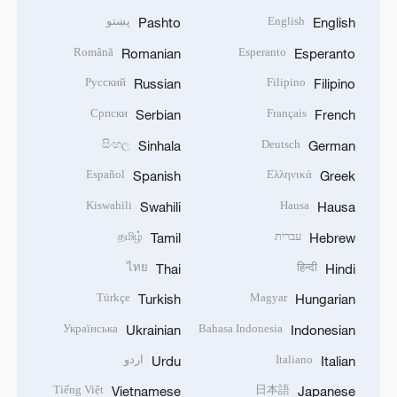
English
پښتو
Pashto
English
Română
Esperanto
Romanian
Esperanto
Русский
Filipino
Russian
Filipino
Српски
Français
Serbian
French
සිංහල
Deutsch
Sinhala
German
Español
Ελληνικά
Spanish
Greek
Kiswahili
Hausa
Swahili
Hausa
עברית
தமிழ்
Tamil
Hebrew
ไทย
हिन्दी
Thai
Hindi
Türkçe
Magyar
Turkish
Hungarian
Українська
Bahasa Indonesia
Ukrainian
Indonesian
Italiano
اردو
Urdu
Italian
Tiếng Việt
日本語
Vietnamese
Japanese