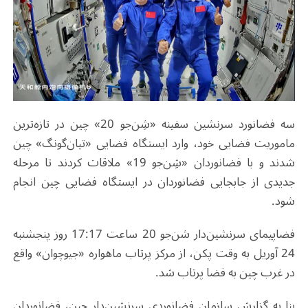
سه فضانورد سرنشین سفینه «شِن‌جو 20» چین در تازه‌ترین
ماموریت فضایی خود، وارد ایستگاه فضایی «تیان‌گونگ» چین
شدند و با فضانوردان «شِن‌جو 19» ملاقات کردند تا مرحله
جدیدی از جابجایی فضانوردان در ایستگاه فضایی چین انجام
شود
.
فضاپیمای سرنشین‌دار شن‌جو 20 ساعت 17:17 روز پنجشنبه
24 آوریل به وقت پکن، از مرکز پرتاب ماهواره «جیو‌چوان» واقع
در غرب چین به فضا پرتاب شد
.
بنا به گزارش سازمان فضانوردی سرنشین‌دار چین، فضانوردان