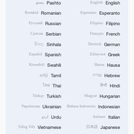
English
پښتو
Pashto
English
Română
Esperanto
Romanian
Esperanto
Русский
Filipino
Russian
Filipino
Српски
Français
Serbian
French
සිංහල
Deutsch
Sinhala
German
Español
Ελληνικά
Spanish
Greek
Kiswahili
Hausa
Swahili
Hausa
עברית
தமிழ்
Tamil
Hebrew
ไทย
हिन्दी
Thai
Hindi
Türkçe
Magyar
Turkish
Hungarian
Українська
Bahasa Indonesia
Ukrainian
Indonesian
Italiano
اردو
Urdu
Italian
Tiếng Việt
日本語
Vietnamese
Japanese