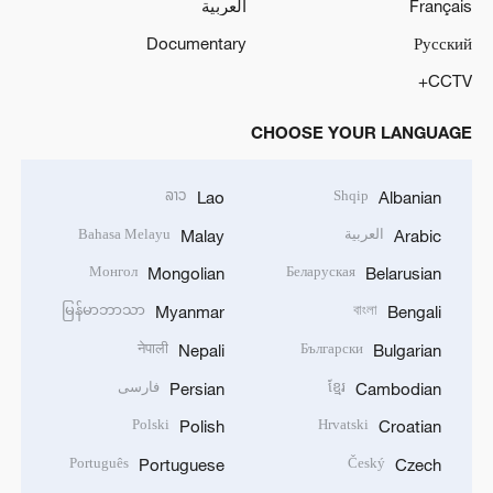
Français
العربية
Documentary
Русский
CCTV+
CHOOSE YOUR LANGUAGE
ລາວ
Shqip
Lao
Albanian
العربية
Bahasa Melayu
Malay
Arabic
Монгол
Беларуская
Mongolian
Belarusian
မြန်မာဘာသာ
বাংলা
Myanmar
Bengali
नेपाली
Български
Nepali
Bulgarian
ខ្មែរ
فارسی
Persian
Cambodian
Polski
Hrvatski
Polish
Croatian
Português
Český
Portuguese
Czech