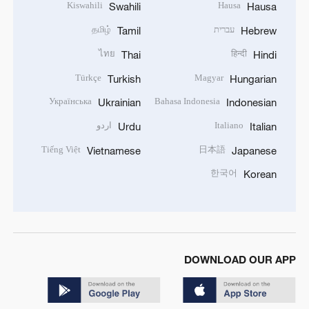
Kiswahili
Hausa
Swahili
Hausa
עברית
தமிழ்
Tamil
Hebrew
ไทย
हिन्दी
Thai
Hindi
Türkçe
Magyar
Turkish
Hungarian
Українська
Bahasa Indonesia
Ukrainian
Indonesian
Italiano
اردو
Urdu
Italian
Tiếng Việt
日本語
Vietnamese
Japanese
한국어
Korean
DOWNLOAD OUR APP