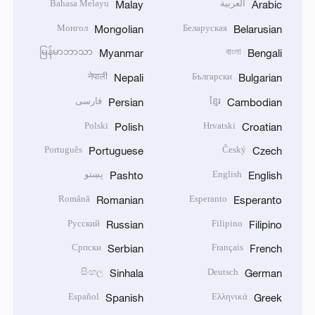
العربية
Bahasa Melayu
Malay
Arabic
Монгол
Беларуская
Mongolian
Belarusian
မြန်မာဘာသာ
বাংলা
Myanmar
Bengali
नेपाली
Български
Nepali
Bulgarian
ខ្មែរ
فارسی
Persian
Cambodian
Polski
Hrvatski
Polish
Croatian
Português
Český
Portuguese
Czech
English
پښتو
Pashto
English
Română
Esperanto
Romanian
Esperanto
Русский
Filipino
Russian
Filipino
Српски
Français
Serbian
French
සිංහල
Deutsch
Sinhala
German
Español
Ελληνικά
Spanish
Greek