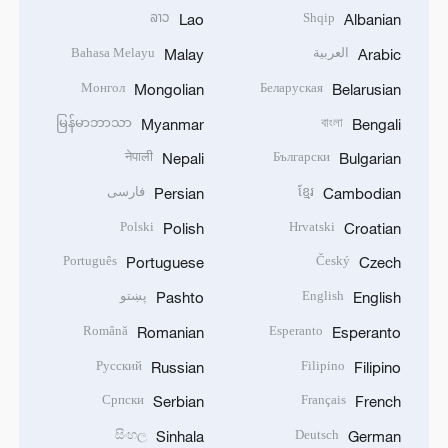
ລາວ
Shqip
Lao
Albanian
العربية
Bahasa Melayu
Malay
Arabic
Монгол
Беларуская
Mongolian
Belarusian
မြန်မာဘာသာ
বাংলা
Myanmar
Bengali
नेपाली
Български
Nepali
Bulgarian
ខ្មែរ
فارسی
Persian
Cambodian
Polski
Hrvatski
Polish
Croatian
Português
Český
Portuguese
Czech
English
پښتو
Pashto
English
Română
Esperanto
Romanian
Esperanto
Русский
Filipino
Russian
Filipino
Српски
Français
Serbian
French
සිංහල
Deutsch
Sinhala
German