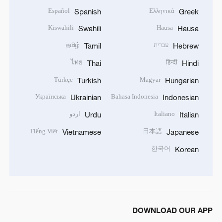
Español
Ελληνικά
Spanish
Greek
Kiswahili
Hausa
Swahili
Hausa
עברית
தமிழ்
Tamil
Hebrew
ไทย
हिन्दी
Thai
Hindi
Türkçe
Magyar
Turkish
Hungarian
Українська
Bahasa Indonesia
Ukrainian
Indonesian
Italiano
اردو
Urdu
Italian
Tiếng Việt
日本語
Vietnamese
Japanese
한국어
Korean
DOWNLOAD OUR APP