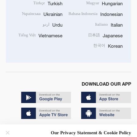
Türkçe
Magyar
Turkish
Hungarian
Українська
Bahasa Indonesia
Ukrainian
Indonesian
Italiano
اردو
Urdu
Italian
Tiếng Việt
日本語
Vietnamese
Japanese
한국어
Korean
DOWNLOAD OUR APP
Copyright © 2024 CGTN.
Our Privacy Statement & Cookie Policy