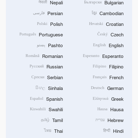
नेपाली
Български
Nepali
Bulgarian
ខ្មែរ
فارسی
Persian
Cambodian
Polski
Hrvatski
Polish
Croatian
Português
Český
Portuguese
Czech
English
پښتو
Pashto
English
Română
Esperanto
Romanian
Esperanto
Русский
Filipino
Russian
Filipino
Српски
Français
Serbian
French
සිංහල
Deutsch
Sinhala
German
Español
Ελληνικά
Spanish
Greek
Kiswahili
Hausa
Swahili
Hausa
עברית
தமிழ்
Tamil
Hebrew
ไทย
हिन्दी
Thai
Hindi