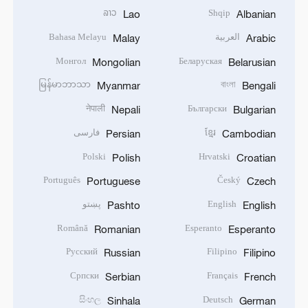
ລາວ
Shqip
Lao
Albanian
العربية
Bahasa Melayu
Malay
Arabic
Монгол
Беларуская
Mongolian
Belarusian
မြန်မာဘာသာ
বাংলা
Myanmar
Bengali
नेपाली
Български
Nepali
Bulgarian
ខ្មែរ
فارسی
Persian
Cambodian
Polski
Hrvatski
Polish
Croatian
Português
Český
Portuguese
Czech
English
پښتو
Pashto
English
Română
Esperanto
Romanian
Esperanto
Русский
Filipino
Russian
Filipino
Српски
Français
Serbian
French
සිංහල
Deutsch
Sinhala
German