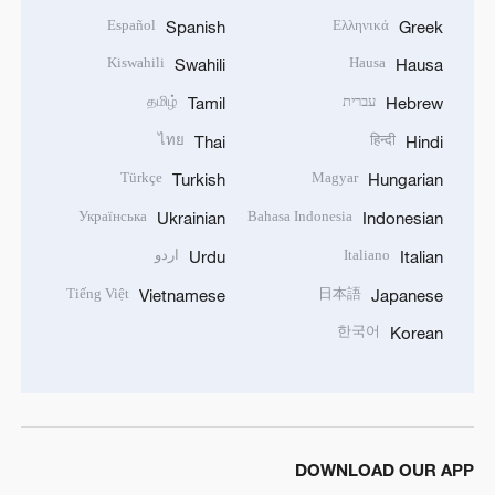
Español
Ελληνικά
Spanish
Greek
Kiswahili
Hausa
Swahili
Hausa
עברית
தமிழ்
Tamil
Hebrew
ไทย
हिन्दी
Thai
Hindi
Türkçe
Magyar
Turkish
Hungarian
Українська
Bahasa Indonesia
Ukrainian
Indonesian
Italiano
اردو
Urdu
Italian
Tiếng Việt
日本語
Vietnamese
Japanese
한국어
Korean
DOWNLOAD OUR APP