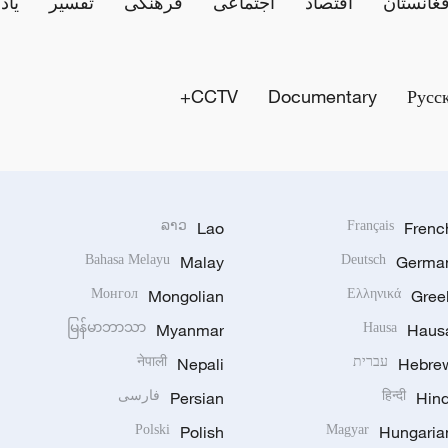
فغانستان
اقتصاد
اجتماعی
فرهنگی
تفسیر
یاد
CCTV+
Documentary
Русс
ລາວ
Lao
Français
Frenc
Bahasa Melayu
Malay
Deutsch
Germa
Монгол
Mongolian
Ελληνικά
Gree
မြန်မာဘာသာ
Myanmar
Hausa
Haus
Hebre
עברית
Nepali
नेपाली
Hind
हिन्दी
Persian
فارسی
Polski
Polish
Magyar
Hungaria