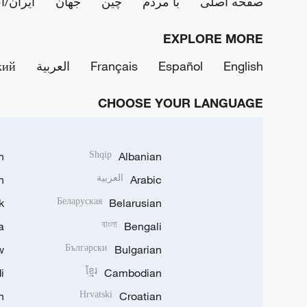
صفحه اصلی
با مردم
چین
جهان
ایران/ا
EXPLORE MORE
English
Español
Français
العربية
кий
CHOOSE YOUR LANGUAGE
h
Shqip
Albanian
Arabic
العربية
n
k
Беларуская
Belarusian
a
বাংলা
Bengali
w
Български
Bulgarian
i
ខ្មែរ
Cambodian
n
Hrvatski
Croatian