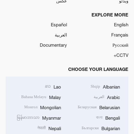
ویدئو
عکس
EXPLORE MORE
Español
English
Français
العربية
Documentary
Русский
CCTV+
CHOOSE YOUR LANGUAGE
ລາວ
Shqip
Lao
Albanian
العربية
Bahasa Melayu
Malay
Arabic
Монгол
Беларуская
Mongolian
Belarusian
မြန်မာဘာသာ
বাংলা
Myanmar
Bengali
नेपाली
Български
Nepali
Bulgarian