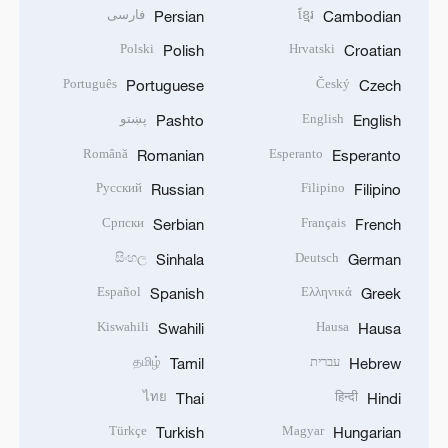
ខ្មែរ
فارسی
Persian
Cambodian
Polski
Hrvatski
Polish
Croatian
Português
Český
Portuguese
Czech
English
پښتو
Pashto
English
Română
Esperanto
Romanian
Esperanto
Русский
Filipino
Russian
Filipino
Српски
Français
Serbian
French
සිංහල
Deutsch
Sinhala
German
Español
Ελληνικά
Spanish
Greek
Kiswahili
Hausa
Swahili
Hausa
עברית
தமிழ்
Tamil
Hebrew
ไทย
हिन्दी
Thai
Hindi
Türkçe
Magyar
Turkish
Hungarian