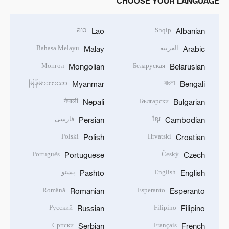
CHOOSE YOUR LANGUAGE
ລາວ
Shqip
Lao
Albanian
العربية
Bahasa Melayu
Malay
Arabic
Монгол
Беларуская
Mongolian
Belarusian
မြန်မာဘာသာ
বাংলা
Myanmar
Bengali
नेपाली
Български
Nepali
Bulgarian
ខ្មែរ
فارسی
Persian
Cambodian
Polski
Hrvatski
Polish
Croatian
Português
Český
Portuguese
Czech
English
پښتو
Pashto
English
Română
Esperanto
Romanian
Esperanto
Русский
Filipino
Russian
Filipino
Српски
Français
Serbian
French