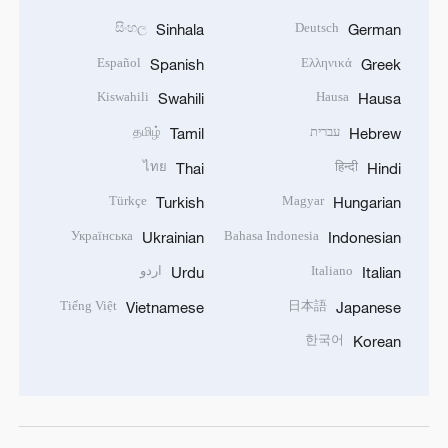
සිංහල
Deutsch
Sinhala
German
Español
Ελληνικά
Spanish
Greek
Kiswahili
Hausa
Swahili
Hausa
עברית
தமிழ்
Tamil
Hebrew
ไทย
हिन्दी
Thai
Hindi
Türkçe
Magyar
Turkish
Hungarian
Українська
Bahasa Indonesia
Ukrainian
Indonesian
Italiano
اردو
Urdu
Italian
Tiếng Việt
日本語
Vietnamese
Japanese
한국어
Korean