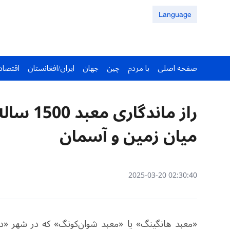
Language
صفحه اصلی
با مردم
چین
جهان
ایران/افغانستان
اقتصاد
راز ماند
میان زمین و آسمان
02:30:40 2025-03-20
«معبد هانگینگ» یا «معبد شوان‌کونگ» که در شهر «