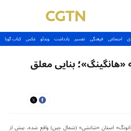
ی
اجتماعی
فرهنگی
تفسیر
یادداشت
ویدئو
عکس
کتاب گویا
گاری معبد 1500 ساله «هانگینگ»؛ بنایی معلق
داتونگ» استان «شانشی» (شمال چین) واقع شده، بیش از