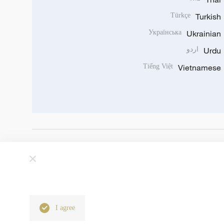
Türkçe
Turkish
Українська
Ukrainian
Urdu
اردو
Tiếng Việt
Vietnamese
I agree