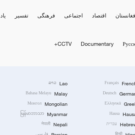
فغانستان
اقتصاد
اجتماعی
فرهنگی
تفسیر
یاد
CCTV+
Documentary
Русс
ລາວ
Lao
Français
Frenc
Bahasa Melayu
Malay
Deutsch
Germa
Монгол
Mongolian
Ελληνικά
Gree
မြန်မာဘာသာ
Myanmar
Hausa
Haus
Hebre
עברית
Nepali
नेपाली
Hind
हिन्दी
Persian
فارسی