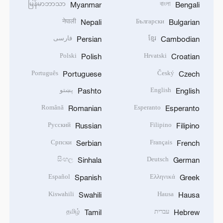
မြန်မာဘာသာ
বাংলা
Myanmar
Bengali
नेपाली
Български
Nepali
Bulgarian
ខ្មែរ
فارسی
Persian
Cambodian
Polski
Hrvatski
Polish
Croatian
Português
Český
Portuguese
Czech
English
پښتو
Pashto
English
Română
Esperanto
Romanian
Esperanto
Русский
Filipino
Russian
Filipino
Српски
Français
Serbian
French
සිංහල
Deutsch
Sinhala
German
Español
Ελληνικά
Spanish
Greek
Kiswahili
Hausa
Swahili
Hausa
עברית
தமிழ்
Tamil
Hebrew