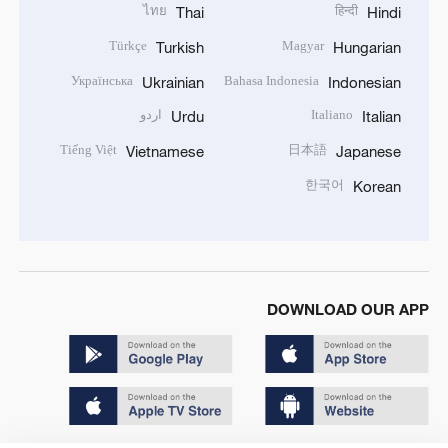
ไทย
हिन्दी
Thai
Hindi
Türkçe
Magyar
Turkish
Hungarian
Українська
Bahasa Indonesia
Ukrainian
Indonesian
Italiano
اردو
Urdu
Italian
Tiếng Việt
日本語
Vietnamese
Japanese
한국어
Korean
DOWNLOAD OUR APP