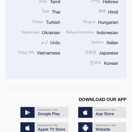
עברית
தமிழ்
Tamil
Hebrew
ไทย
हिन्दी
Thai
Hindi
Türkçe
Magyar
Turkish
Hungarian
Українська
Bahasa Indonesia
Ukrainian
Indonesian
Italiano
اردو
Urdu
Italian
Tiếng Việt
日本語
Vietnamese
Japanese
한국어
Korean
DOWNLOAD OUR APP