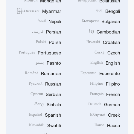
Монгол
Беларуская
Mongolian
Belarusian
မြန်မာဘာသာ
বাংলা
Myanmar
Bengali
नेपाली
Български
Nepali
Bulgarian
ខ្មែរ
فارسی
Persian
Cambodian
Polski
Hrvatski
Polish
Croatian
Português
Český
Portuguese
Czech
English
پښتو
Pashto
English
Română
Esperanto
Romanian
Esperanto
Русский
Filipino
Russian
Filipino
Српски
Français
Serbian
French
සිංහල
Deutsch
Sinhala
German
Español
Ελληνικά
Spanish
Greek
Kiswahili
Hausa
Swahili
Hausa