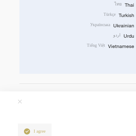
ไทย
Thai
Türkçe
Turkish
Українська
Ukrainian
Urdu
اردو
Tiếng Việt
Vietnamese
I agree