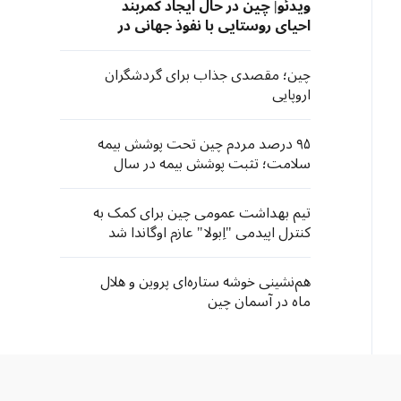
ویدئو| چین در حال ایجاد کمربند
احیای روستایی با نفوذ جهانی در
های‌نان
چین؛ مقصدی جذاب برای گردشگران
اروپایی
۹۵ درصد مردم چین تحت پوشش بیمه
سلامت؛ تثبت پوشش بیمه در سال
۲۰۲۵
تیم بهداشت عمومی چین برای کمک به
کنترل اپیدمی "اِبولا" عازم اوگاندا شد
هم‌نشینی خوشه ستاره‌ای پروین و هلال
ماه در آسمان چین