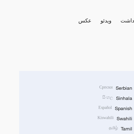
داشت
ویدئو
عکس
Српски
Serbian
සිංහල
Sinhala
Español
Spanish
Kiswahili
Swahili
தமிழ்
Tamil