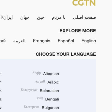
صفحه اصلی
با مردم
چین
جهان
ایران/ا
EXPLORE MORE
English
Español
Français
العربية
кий
CHOOSE YOUR LANGUAGE
h
Shqip
Albanian
Arabic
العربية
n
k
Беларуская
Belarusian
a
বাংলা
Bengali
w
Български
Bulgarian