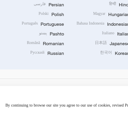
Hind
हिन्दी
Persian
فارسی
Polski
Polish
Magyar
Hungaria
Português
Portuguese
Bahasa Indonesia
Indonesia
Italia
Italiano
Pashto
پښتو
Română
Romanian
日本語
Japanes
Русский
Russian
한국어
Korea
By continuing to browse our site you agree to our use of cookies, revised 
Disinformation report hotline: 010-85061466
京公网安备 1101050205