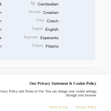
i
ខ្មែរ
Cambodian
n
Hrvatski
Croatian
n
Český
Czech
n
English
English
e
Esperanto
Esperanto
n
Filipino
Filipino
DOWNLOAD OUR APP
Our Privacy Statement & Cookie Policy
Privacy Policy and Terms of Use. You can change your cookie settings
through your browser.
Terms of Use
Privacy Policy
0052号
京ICP备20000184号
Copyright © 2024 CGTN.