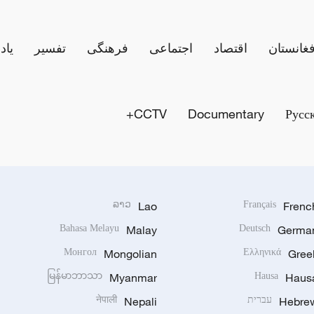
فغانستان
اقتصاد
اجتماعی
فرهنگی
تفسیر
یاد
CCTV+
Documentary
Русс
ລາວ
Lao
Français
Frenc
Bahasa Melayu
Malay
Deutsch
Germa
Монгол
Mongolian
Ελληνικά
Gree
မြန်မာဘာသာ
Myanmar
Hausa
Haus
Hebre
עברית
Nepali
नेपाली