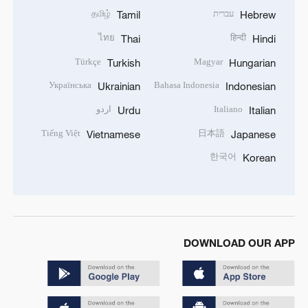
עברית
தமிழ்
Tamil
Hebrew
ไทย
हिन्दी
Thai
Hindi
Türkçe
Magyar
Turkish
Hungarian
Українська
Bahasa Indonesia
Ukrainian
Indonesian
Italiano
اردو
Urdu
Italian
Tiếng Việt
日本語
Vietnamese
Japanese
한국어
Korean
DOWNLOAD OUR APP