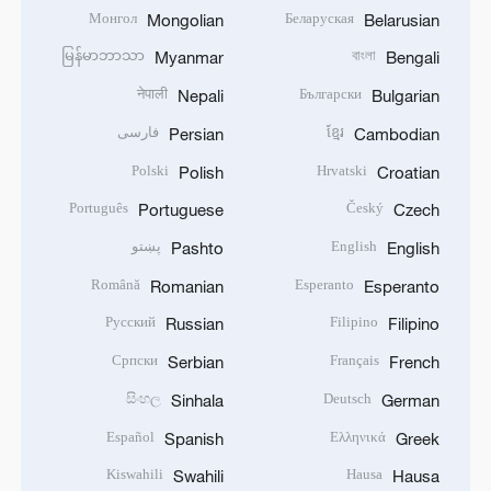
Монгол
Беларуская
Mongolian
Belarusian
မြန်မာဘာသာ
বাংলা
Myanmar
Bengali
नेपाली
Български
Nepali
Bulgarian
ខ្មែរ
فارسی
Persian
Cambodian
Polski
Hrvatski
Polish
Croatian
Português
Český
Portuguese
Czech
English
پښتو
Pashto
English
Română
Esperanto
Romanian
Esperanto
Русский
Filipino
Russian
Filipino
Српски
Français
Serbian
French
සිංහල
Deutsch
Sinhala
German
Español
Ελληνικά
Spanish
Greek
Kiswahili
Hausa
Swahili
Hausa