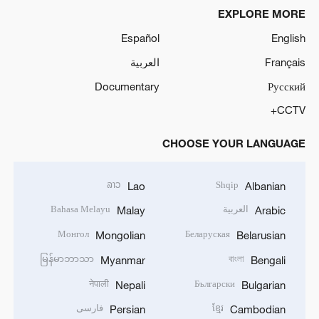
EXPLORE MORE
Español
English
Français
العربية
Documentary
Русский
CCTV+
CHOOSE YOUR LANGUAGE
ລາວ
Shqip
Lao
Albanian
العربية
Bahasa Melayu
Malay
Arabic
Монгол
Беларуская
Mongolian
Belarusian
မြန်မာဘာသာ
বাংলা
Myanmar
Bengali
नेपाली
Български
Nepali
Bulgarian
ខ្មែរ
فارسی
Persian
Cambodian