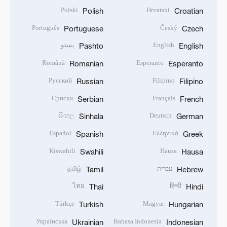
Polski
Hrvatski
Polish
Croatian
Português
Český
Portuguese
Czech
English
پښتو
Pashto
English
Română
Esperanto
Romanian
Esperanto
Русский
Filipino
Russian
Filipino
Српски
Français
Serbian
French
සිංහල
Deutsch
Sinhala
German
Español
Ελληνικά
Spanish
Greek
Kiswahili
Hausa
Swahili
Hausa
עברית
தமிழ்
Tamil
Hebrew
ไทย
हिन्दी
Thai
Hindi
Türkçe
Magyar
Turkish
Hungarian
Українська
Bahasa Indonesia
Ukrainian
Indonesian