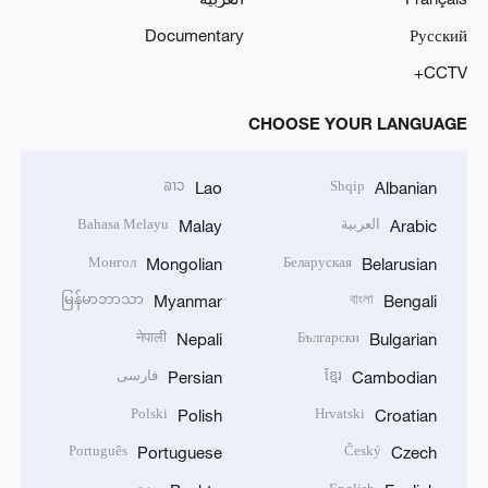
Documentary
Русский
CCTV+
CHOOSE YOUR LANGUAGE
ລາວ
Shqip
Lao
Albanian
العربية
Bahasa Melayu
Malay
Arabic
Монгол
Беларуская
Mongolian
Belarusian
မြန်မာဘာသာ
বাংলা
Myanmar
Bengali
नेपाली
Български
Nepali
Bulgarian
ខ្មែរ
فارسی
Persian
Cambodian
Polski
Hrvatski
Polish
Croatian
Português
Český
Portuguese
Czech