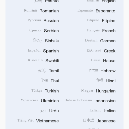
English
پښتو
Pashto
English
Română
Esperanto
Romanian
Esperanto
Русский
Filipino
Russian
Filipino
Српски
Français
Serbian
French
සිංහල
Deutsch
Sinhala
German
Español
Ελληνικά
Spanish
Greek
Kiswahili
Hausa
Swahili
Hausa
עברית
தமிழ்
Tamil
Hebrew
ไทย
हिन्दी
Thai
Hindi
Türkçe
Magyar
Turkish
Hungarian
Українська
Bahasa Indonesia
Ukrainian
Indonesian
Italiano
اردو
Urdu
Italian
Tiếng Việt
日本語
Vietnamese
Japanese