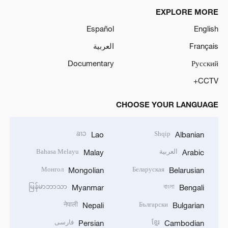
EXPLORE MORE
Español
English
Français
العربية
Documentary
Русский
CCTV+
CHOOSE YOUR LANGUAGE
ລາວ
Shqip
Lao
Albanian
العربية
Bahasa Melayu
Malay
Arabic
Монгол
Беларуская
Mongolian
Belarusian
မြန်မာဘာသာ
বাংলা
Myanmar
Bengali
नेपाली
Български
Nepali
Bulgarian
ខ្មែរ
فارسی
Persian
Cambodian