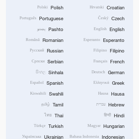
Polski
Hrvatski
Polish
Croatian
Português
Český
Portuguese
Czech
English
پښتو
Pashto
English
Română
Esperanto
Romanian
Esperanto
Русский
Filipino
Russian
Filipino
Српски
Français
Serbian
French
සිංහල
Deutsch
Sinhala
German
Español
Ελληνικά
Spanish
Greek
Kiswahili
Hausa
Swahili
Hausa
עברית
தமிழ்
Tamil
Hebrew
ไทย
हिन्दी
Thai
Hindi
Türkçe
Magyar
Turkish
Hungarian
Українська
Bahasa Indonesia
Ukrainian
Indonesian