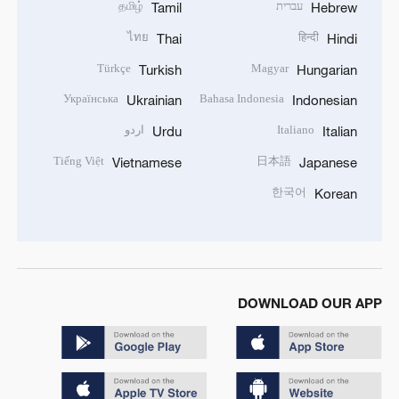
עברית
தமிழ்
Tamil
Hebrew
ไทย
हिन्दी
Thai
Hindi
Türkçe
Magyar
Turkish
Hungarian
Українська
Bahasa Indonesia
Ukrainian
Indonesian
Italiano
اردو
Urdu
Italian
Tiếng Việt
日本語
Vietnamese
Japanese
한국어
Korean
DOWNLOAD OUR APP