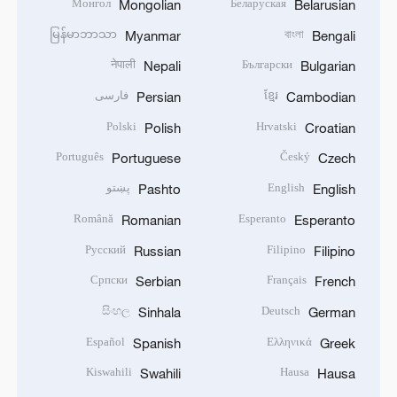
Монгол
Беларуская
Mongolian
Belarusian
မြန်မာဘာသာ
বাংলা
Myanmar
Bengali
नेपाली
Български
Nepali
Bulgarian
ខ្មែរ
فارسی
Persian
Cambodian
Polski
Hrvatski
Polish
Croatian
Português
Český
Portuguese
Czech
English
پښتو
Pashto
English
Română
Esperanto
Romanian
Esperanto
Русский
Filipino
Russian
Filipino
Српски
Français
Serbian
French
සිංහල
Deutsch
Sinhala
German
Español
Ελληνικά
Spanish
Greek
Kiswahili
Hausa
Swahili
Hausa