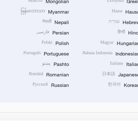
Монгол
Mongolian
Ελληνικά
Gree
မြန်မာဘာသာ
Myanmar
Hausa
Haus
Hebre
עברית
Nepali
नेपाली
Hind
हिन्दी
Persian
فارسی
Polski
Polish
Magyar
Hungaria
Português
Portuguese
Bahasa Indonesia
Indonesia
Italia
Italiano
Pashto
پښتو
Română
Romanian
日本語
Japanes
Русский
Russian
한국어
Korea