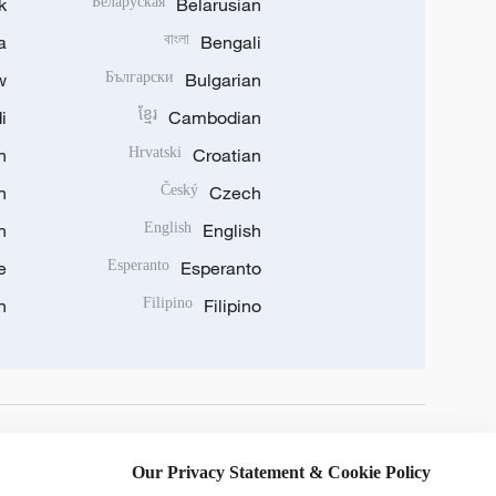
k
Беларуская
Belarusian
a
বাংলা
Bengali
w
Български
Bulgarian
i
ខ្មែរ
Cambodian
n
Hrvatski
Croatian
n
Český
Czech
n
English
English
e
Esperanto
Esperanto
n
Filipino
Filipino
DOWNLOAD OUR APP
Our Privacy Statement & Cookie Policy