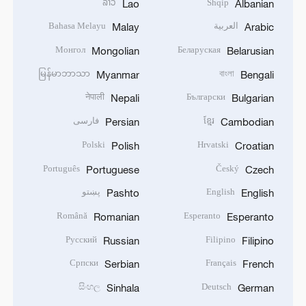
ລາວ
Shqip
Lao
Albanian
العربية
Bahasa Melayu
Malay
Arabic
Монгол
Беларуская
Mongolian
Belarusian
မြန်မာဘာသာ
বাংলা
Myanmar
Bengali
नेपाली
Български
Nepali
Bulgarian
ខ្មែរ
فارسی
Persian
Cambodian
Polski
Hrvatski
Polish
Croatian
Português
Český
Portuguese
Czech
English
پښتو
Pashto
English
Română
Esperanto
Romanian
Esperanto
Русский
Filipino
Russian
Filipino
Српски
Français
Serbian
French
සිංහල
Deutsch
Sinhala
German