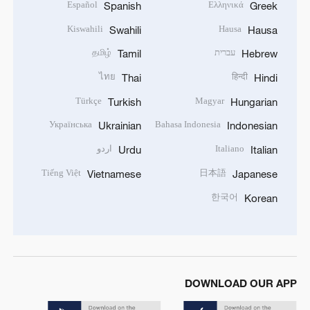
Español
Ελληνικά
Spanish
Greek
Kiswahili
Hausa
Swahili
Hausa
עברית
தமிழ்
Tamil
Hebrew
ไทย
हिन्दी
Thai
Hindi
Türkçe
Magyar
Turkish
Hungarian
Українська
Bahasa Indonesia
Ukrainian
Indonesian
Italiano
اردو
Urdu
Italian
Tiếng Việt
日本語
Vietnamese
Japanese
한국어
Korean
DOWNLOAD OUR APP