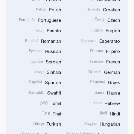
Polski
Hrvatski
Polish
Croatian
Português
Český
Portuguese
Czech
English
پښتو
Pashto
English
Română
Esperanto
Romanian
Esperanto
Русский
Filipino
Russian
Filipino
Српски
Français
Serbian
French
සිංහල
Deutsch
Sinhala
German
Español
Ελληνικά
Spanish
Greek
Kiswahili
Hausa
Swahili
Hausa
עברית
தமிழ்
Tamil
Hebrew
ไทย
हिन्दी
Thai
Hindi
Türkçe
Magyar
Turkish
Hungarian
Українська
Bahasa Indonesia