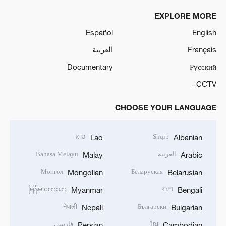
EXPLORE MORE
Español
English
Français
العربية
Documentary
Русский
CCTV+
CHOOSE YOUR LANGUAGE
ລາວ
Shqip
Lao
Albanian
العربية
Bahasa Melayu
Malay
Arabic
Монгол
Беларуская
Mongolian
Belarusian
မြန်မာဘာသာ
বাংলা
Myanmar
Bengali
नेपाली
Български
Nepali
Bulgarian
ខ្មែរ
فارسی
Persian
Cambodian