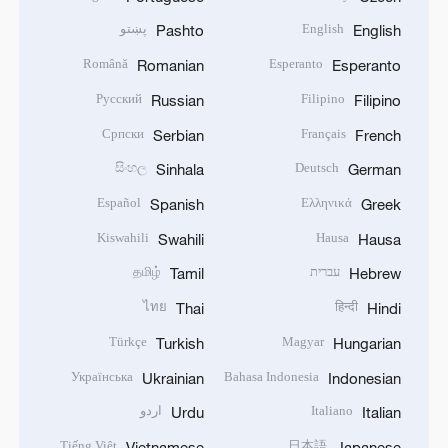
English
پښتو
Pashto
English
Română
Esperanto
Romanian
Esperanto
Русский
Filipino
Russian
Filipino
Српски
Français
Serbian
French
සිංහල
Deutsch
Sinhala
German
Español
Ελληνικά
Spanish
Greek
Kiswahili
Hausa
Swahili
Hausa
עברית
தமிழ்
Tamil
Hebrew
ไทย
हिन्दी
Thai
Hindi
Türkçe
Magyar
Turkish
Hungarian
Українська
Bahasa Indonesia
Ukrainian
Indonesian
Italiano
اردو
Urdu
Italian
Tiếng Việt
日本語
Vietnamese
Japanese