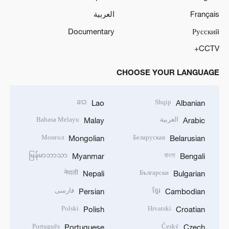
Français
العربية
Documentary
Русский
CCTV+
CHOOSE YOUR LANGUAGE
ລາວ
Shqip
Lao
Albanian
العربية
Bahasa Melayu
Malay
Arabic
Монгол
Беларуская
Mongolian
Belarusian
မြန်မာဘာသာ
বাংলা
Myanmar
Bengali
नेपाली
Български
Nepali
Bulgarian
ខ្មែរ
فارسی
Persian
Cambodian
Polski
Hrvatski
Polish
Croatian
Português
Český
Portuguese
Czech