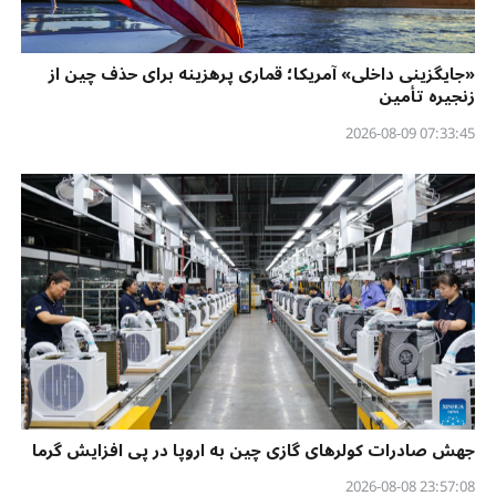
«جایگزینی داخلی» آمریکا؛ قماری پرهزینه برای حذف چین از
زنجیره تأمین
07:33:45 2026-08-09
جهش صادرات کولرهای گازی چین به اروپا در پی افزایش گرما
23:57:08 2026-08-08