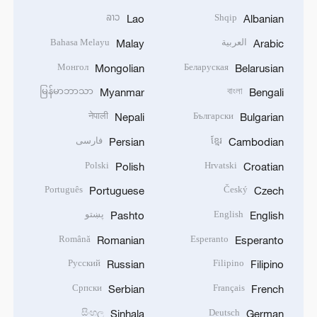
ລາວ
Shqip
Lao
Albanian
العربية
Bahasa Melayu
Malay
Arabic
Монгол
Беларуская
Mongolian
Belarusian
မြန်မာဘာသာ
বাংলা
Myanmar
Bengali
नेपाली
Български
Nepali
Bulgarian
ខ្មែរ
فارسی
Persian
Cambodian
Polski
Hrvatski
Polish
Croatian
Português
Český
Portuguese
Czech
English
پښتو
Pashto
English
Română
Esperanto
Romanian
Esperanto
Русский
Filipino
Russian
Filipino
Српски
Français
Serbian
French
සිංහල
Deutsch
Sinhala
German