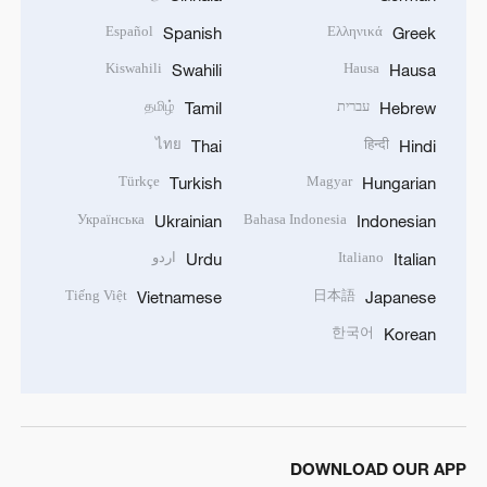
Español
Ελληνικά
Spanish
Greek
Kiswahili
Hausa
Swahili
Hausa
עברית
தமிழ்
Tamil
Hebrew
ไทย
हिन्दी
Thai
Hindi
Türkçe
Magyar
Turkish
Hungarian
Українська
Bahasa Indonesia
Ukrainian
Indonesian
Italiano
اردو
Urdu
Italian
Tiếng Việt
日本語
Vietnamese
Japanese
한국어
Korean
DOWNLOAD OUR APP