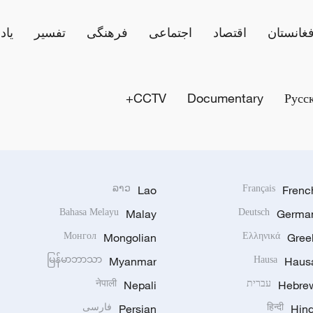
فغانستان
اقتصاد
اجتماعی
فرهنگی
تفسیر
یاد
CCTV+
Documentary
Русс
ລາວ
Lao
Français
Frenc
Bahasa Melayu
Malay
Deutsch
Germa
Монгол
Mongolian
Ελληνικά
Gree
မြန်မာဘာသာ
Myanmar
Hausa
Haus
Hebre
עברית
Nepali
नेपाली
Hind
हिन्दी
Persian
فارسی