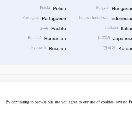
Polski
Polish
Magyar
Hungaria
Português
Portuguese
Bahasa Indonesia
Indonesia
Italia
Italiano
Pashto
پښتو
Română
Romanian
日本語
Japanes
Русский
Russian
한국어
Korea
By continuing to browse our site you agree to our use of cookies, revised 
Disinformation report hotline: 010-85061466
京公网安备 1101050205