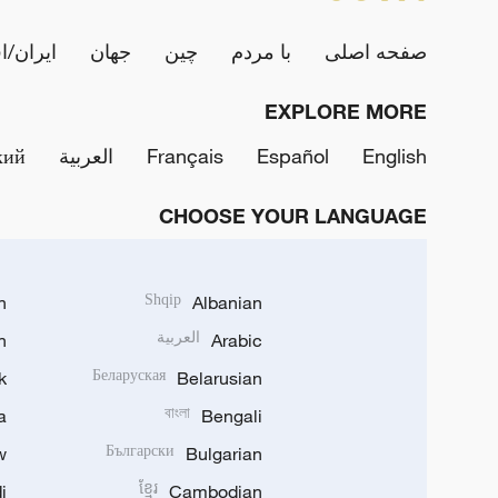
صفحه اصلی
با مردم
چین
جهان
ایران/ا
EXPLORE MORE
English
Español
Français
العربية
кий
CHOOSE YOUR LANGUAGE
h
Shqip
Albanian
Arabic
العربية
n
k
Беларуская
Belarusian
a
বাংলা
Bengali
w
Български
Bulgarian
i
ខ្មែរ
Cambodian