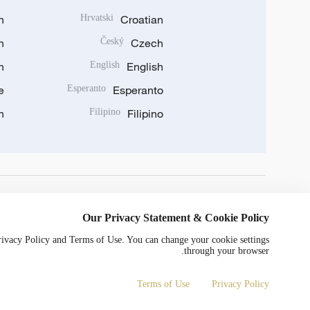
n
Hrvatski
Croatian
n
Český
Czech
n
English
English
e
Esperanto
Esperanto
n
Filipino
Filipino
DOWNLOAD OUR APP
Our Privacy Statement & Cookie Policy
Privacy Policy and Terms of Use. You can change your cookie settings
through your browser.
Terms of Use
Privacy Policy
0052号
京ICP备20000184号
Copyright © 2024 CGTN.