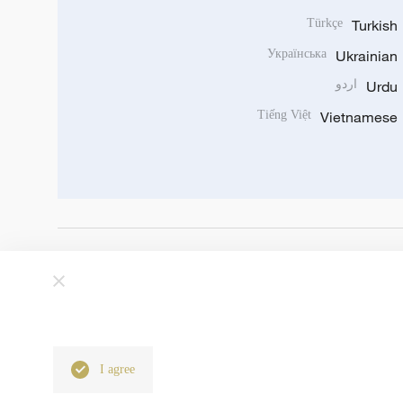
Türkçe
Turkish
Українська
Ukrainian
Urdu
اردو
Tiếng Việt
Vietnamese
I agree