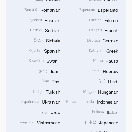
Română
Esperanto
Romanian
Esperanto
Русский
Filipino
Russian
Filipino
Српски
Français
Serbian
French
සිංහල
Deutsch
Sinhala
German
Español
Ελληνικά
Spanish
Greek
Kiswahili
Hausa
Swahili
Hausa
עברית
தமிழ்
Tamil
Hebrew
ไทย
हिन्दी
Thai
Hindi
Türkçe
Magyar
Turkish
Hungarian
Українська
Bahasa Indonesia
Ukrainian
Indonesian
Italiano
اردو
Urdu
Italian
Tiếng Việt
日本語
Vietnamese
Japanese