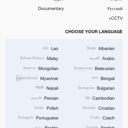
Documentary
Русский
CCTV+
CHOOSE YOUR LANGUAGE
ລາວ
Shqip
Lao
Albanian
العربية
Bahasa Melayu
Malay
Arabic
Монгол
Беларуская
Mongolian
Belarusian
မြန်မာဘာသာ
বাংলা
Myanmar
Bengali
नेपाली
Български
Nepali
Bulgarian
ខ្មែរ
فارسی
Persian
Cambodian
Polski
Hrvatski
Polish
Croatian
Português
Český
Portuguese
Czech
English
پښتو
Pashto
English