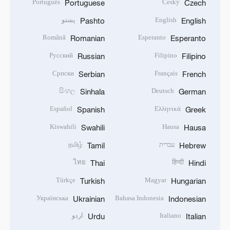
Português
Český
Portuguese
Czech
English
پښتو
Pashto
English
Română
Esperanto
Romanian
Esperanto
Русский
Filipino
Russian
Filipino
Српски
Français
Serbian
French
සිංහල
Deutsch
Sinhala
German
Español
Ελληνικά
Spanish
Greek
Kiswahili
Hausa
Swahili
Hausa
עברית
தமிழ்
Tamil
Hebrew
ไทย
हिन्दी
Thai
Hindi
Türkçe
Magyar
Turkish
Hungarian
Українська
Bahasa Indonesia
Ukrainian
Indonesian
Italiano
اردو
Urdu
Italian