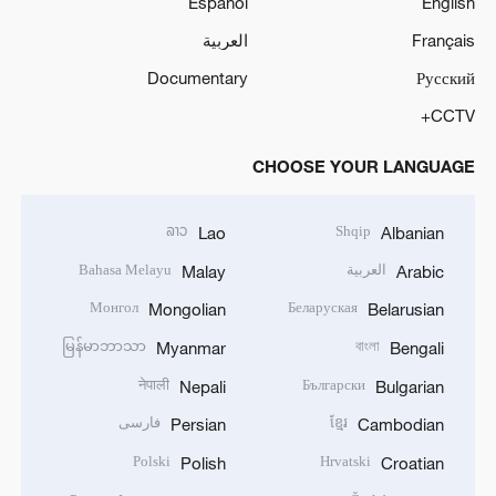
Español
English
Français
العربية
Documentary
Русский
CCTV+
CHOOSE YOUR LANGUAGE
ລາວ
Shqip
Lao
Albanian
العربية
Bahasa Melayu
Malay
Arabic
Монгол
Беларуская
Mongolian
Belarusian
မြန်မာဘာသာ
বাংলা
Myanmar
Bengali
नेपाली
Български
Nepali
Bulgarian
ខ្មែរ
فارسی
Persian
Cambodian
Polski
Hrvatski
Polish
Croatian