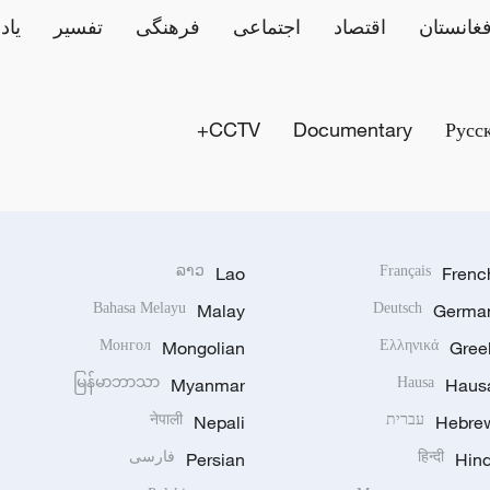
فغانستان
اقتصاد
اجتماعی
فرهنگی
تفسیر
یاد
CCTV+
Documentary
Русс
ລາວ
Lao
Français
Frenc
Bahasa Melayu
Malay
Deutsch
Germa
Монгол
Mongolian
Ελληνικά
Gree
မြန်မာဘာသာ
Myanmar
Hausa
Haus
Hebre
עברית
Nepali
नेपाली
Hind
हिन्दी
Persian
فارسی