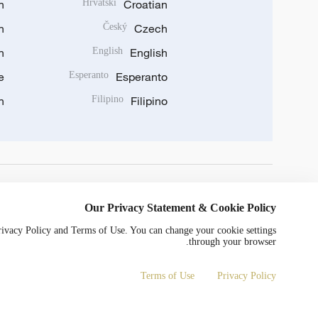
n
Hrvatski
Croatian
n
Český
Czech
n
English
English
e
Esperanto
Esperanto
n
Filipino
Filipino
DOWNLOAD OUR APP
Our Privacy Statement & Cookie Policy
Privacy Policy and Terms of Use. You can change your cookie settings
through your browser.
Terms of Use
Privacy Policy
0052号
京ICP备20000184号
Copyright © 2024 CGTN.