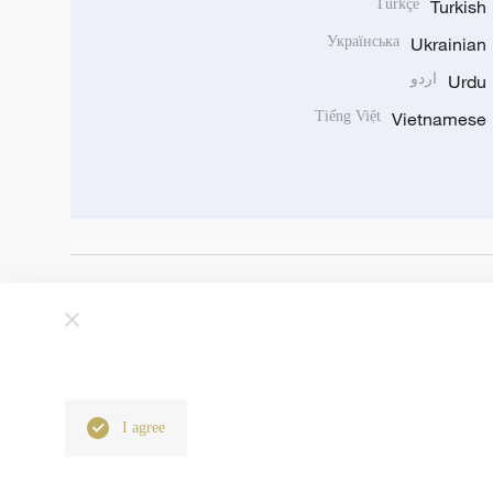
Türkçe
Turkish
Українська
Ukrainian
Urdu
اردو
Tiếng Việt
Vietnamese
I agree