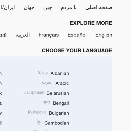
صفحه اصلی
با مردم
چین
جهان
ایران/ا
EXPLORE MORE
English
Español
Français
العربية
кий
CHOOSE YOUR LANGUAGE
h
Shqip
Albanian
Arabic
العربية
n
k
Беларуская
Belarusian
a
বাংলা
Bengali
w
Български
Bulgarian
i
ខ្មែរ
Cambodian