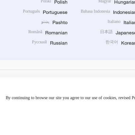
Polski
Polish
Magyar
Hungaria
Português
Portuguese
Bahasa Indonesia
Indonesia
Italia
Italiano
Pashto
پښتو
Română
Romanian
日本語
Japanes
Русский
Russian
한국어
Korea
By continuing to browse our site you agree to our use of cookies, revised 
Disinformation report hotline: 010-85061466
京公网安备 1101050205