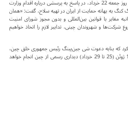
لین جیان سخنگوی وزارت خارجه چین در نشست خبری روز جمعه 22 خرداد، در پاسخ به پرسشی درباره اقدام وزارت
و شهروند چینی در هنگ کنگ به بهانه حمایت از ایران در تهیه سلاح، گفت: «همان
انبه مغایر با قوانین بین‌المللی و بدون مجوز شورای امنیت
شرکت‌ها و شهروندان چینی، تدابیر لازم را اتخاذ خواهیم
رد که بنابه دعوت شی جین‌پینگ رئیس جمهوری خلق چین،
مین آنگ هلاینگ رئیس جمهوری میانمار روزها 15 تا 19 ژوئن (25 تا 29 خرداد) دیداری رسمی از چین انجام خواهد