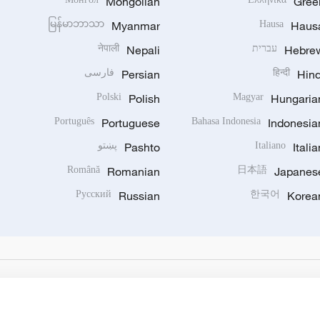
Mongolian
Gree
မြန်မာဘာသာ
Myanmar
Hausa
Haus
Hebre
עברית
Nepali
नेपाली
Hind
हिन्दी
Persian
فارسی
Polski
Polish
Magyar
Hungaria
Português
Portuguese
Bahasa Indonesia
Indonesia
Italia
Italiano
Pashto
پښتو
Română
Romanian
日本語
Japanes
Русский
Russian
한국어
Korea