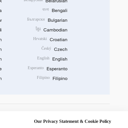
k
Belarusian
a
বাংলা
Bengali
w
Български
Bulgarian
i
ខ្មែរ
Cambodian
n
Hrvatski
Croatian
n
Český
Czech
n
English
English
e
Esperanto
Esperanto
n
Filipino
Filipino
DOWNLOAD OUR APP
Our Privacy Statement & Cookie Policy