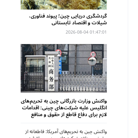
گردشگری دریایی چین؛ پیوند فناوری،
شیلات و اقتصاد تابستانی
01:47:01 2026-08-04
واکنش وزارت بازرگانی چین به تحریم‌های
انگلیس علیه شرکت‌های چینی: اقدامات
لازم برای دفاع قاطع از حقوق و منافع
مشروع شرکت‌های چینی اتخاذ خواهد
شد
واکنش چین به تحریم‌‌های آمریکا: قاطعانه از