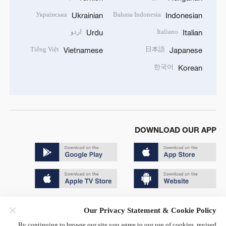
Українська
Bahasa Indonesia
Ukrainian
Indonesian
Italiano
اردو
Urdu
Italian
Tiếng Việt
日本語
Vietnamese
Japanese
한국어
Korean
DOWNLOAD OUR APP
Copyright © 2024 CGTN.
Our Privacy Statement & Cookie Policy
京ICP备20000184号
By continuing to browse our site you agree to our use of cookies, revised