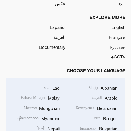
ویدئو
عکس
EXPLORE MORE
Español
English
Français
العربية
Documentary
Русский
CCTV+
CHOOSE YOUR LANGUAGE
ລາວ
Shqip
Lao
Albanian
العربية
Bahasa Melayu
Malay
Arabic
Монгол
Беларуская
Mongolian
Belarusian
မြန်မာဘာသာ
বাংলা
Myanmar
Bengali
नेपाली
Български
Nepali
Bulgarian