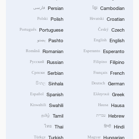
ខ្មែរ
فارسی
Persian
Cambodian
Polski
Hrvatski
Polish
Croatian
Português
Český
Portuguese
Czech
English
پښتو
Pashto
English
Română
Esperanto
Romanian
Esperanto
Русский
Filipino
Russian
Filipino
Српски
Français
Serbian
French
සිංහල
Deutsch
Sinhala
German
Español
Ελληνικά
Spanish
Greek
Kiswahili
Hausa
Swahili
Hausa
עברית
தமிழ்
Tamil
Hebrew
ไทย
हिन्दी
Thai
Hindi
Türkçe
Magyar
Turkish
Hungarian