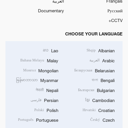
Français
العربية
Documentary
Русский
CCTV+
CHOOSE YOUR LANGUAGE
ລາວ
Shqip
Lao
Albanian
العربية
Bahasa Melayu
Malay
Arabic
Монгол
Беларуская
Mongolian
Belarusian
မြန်မာဘာသာ
বাংলা
Myanmar
Bengali
नेपाली
Български
Nepali
Bulgarian
ខ្មែរ
فارسی
Persian
Cambodian
Polski
Hrvatski
Polish
Croatian
Português
Český
Portuguese
Czech