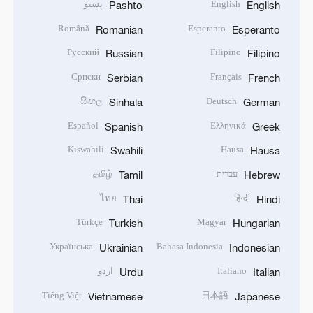
English
پښتو
Pashto
English
Română
Esperanto
Romanian
Esperanto
Русский
Filipino
Russian
Filipino
Српски
Français
Serbian
French
සිංහල
Deutsch
Sinhala
German
Español
Ελληνικά
Spanish
Greek
Kiswahili
Hausa
Swahili
Hausa
עברית
தமிழ்
Tamil
Hebrew
ไทย
हिन्दी
Thai
Hindi
Türkçe
Magyar
Turkish
Hungarian
Українська
Bahasa Indonesia
Ukrainian
Indonesian
Italiano
اردو
Urdu
Italian
Tiếng Việt
日本語
Vietnamese
Japanese