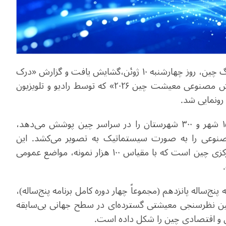
پنجمین مجمع جهانی نوآوری رسانه‌‌ها در شهر چونگ‌چینگ چین، روز چهارشنبه ۱۰ ژوئن،گشایش یافت و گزارش «درک
افکار عمومی، بازآفرینی ارتباطات: گزارش داده‌های هوش مصنوعی معیشت چین ۲۰۲۶»​ که توسط رادیو و تلویزیون
رونمایی شد.
این گزارش بر اساس ۱۰۰ هزار پرسشنامه که بیش از ۱۵۰ شهر و ۳۰۰ شهرستان را در سراسر چین پوشش می‌دهد،
نوعی را به صورت سیستماتیک به تصویر می‌کشد. این
نخستین پژوهش مطالعاتی معیشتی رادیو و تلویزیون مرکزی چین است که با مقیاس ۱۰۰ هزار نمونه، مواضع عمومی
مه پنج‌ساله پانزدهم (مجموعاً چهار دوره کامل برنامه پنج‌ساله)،
ر را جذب کند. چنین نظرسنجی معیشتی گسترده‌ای در سطح جهانی بی‌سابقه
عی و اقتصادی چین را شکل داده است.