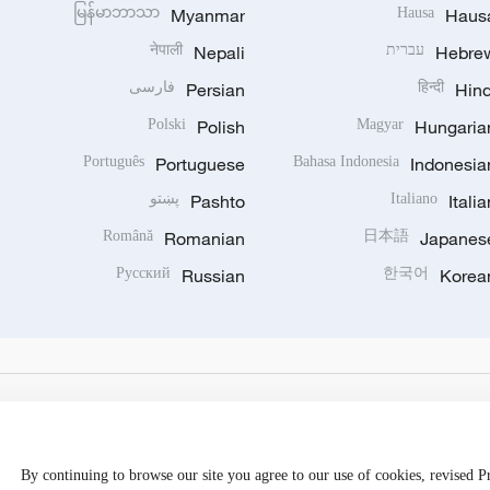
မြန်မာဘာသာ
Myanmar
Hausa
Haus
Hebre
עברית
Nepali
नेपाली
Hind
हिन्दी
Persian
فارسی
Polski
Polish
Magyar
Hungaria
Português
Portuguese
Bahasa Indonesia
Indonesia
Italia
Italiano
Pashto
پښتو
Română
Romanian
日本語
Japanes
Русский
Russian
한국어
Korea
By continuing to browse our site you agree to our use of cookies, revised 