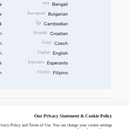
a
বাংলা
Bengali
w
Български
Bulgarian
i
ខ្មែរ
Cambodian
n
Hrvatski
Croatian
n
Český
Czech
n
English
English
e
Esperanto
Esperanto
n
Filipino
Filipino
DOWNLOAD OUR APP
Our Privacy Statement & Cookie Policy
Privacy Policy and Terms of Use. You can change your cookie settings