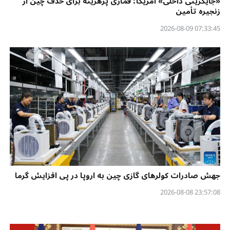
«جایگزینی داخلی» آمریکا؛ قماری پرهزینه برای حذف چین از
زنجیره تأمین
07:33:45 2026-08-09
جهش صادرات کولرهای گازی چین به اروپا در پی افزایش گرما
23:57:08 2026-08-08