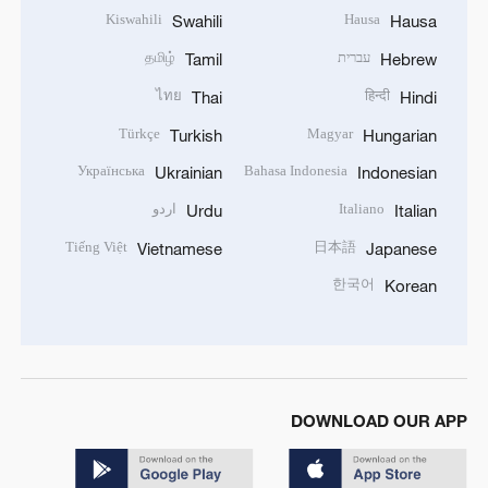
Kiswahili
Hausa
Swahili
Hausa
עברית
தமிழ்
Tamil
Hebrew
ไทย
हिन्दी
Thai
Hindi
Türkçe
Magyar
Turkish
Hungarian
Українська
Bahasa Indonesia
Ukrainian
Indonesian
Italiano
اردو
Urdu
Italian
Tiếng Việt
日本語
Vietnamese
Japanese
한국어
Korean
DOWNLOAD OUR APP