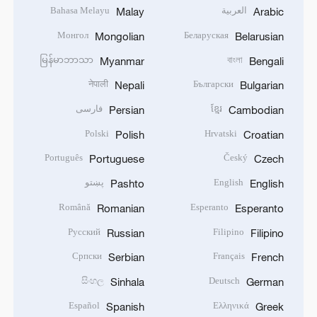
العربية
Bahasa Melayu
Malay
Arabic
Монгол
Беларуская
Mongolian
Belarusian
မြန်မာဘာသာ
বাংলা
Myanmar
Bengali
नेपाली
Български
Nepali
Bulgarian
ខ្មែរ
فارسی
Persian
Cambodian
Polski
Hrvatski
Polish
Croatian
Português
Český
Portuguese
Czech
English
پښتو
Pashto
English
Română
Esperanto
Romanian
Esperanto
Русский
Filipino
Russian
Filipino
Српски
Français
Serbian
French
සිංහල
Deutsch
Sinhala
German
Español
Ελληνικά
Spanish
Greek