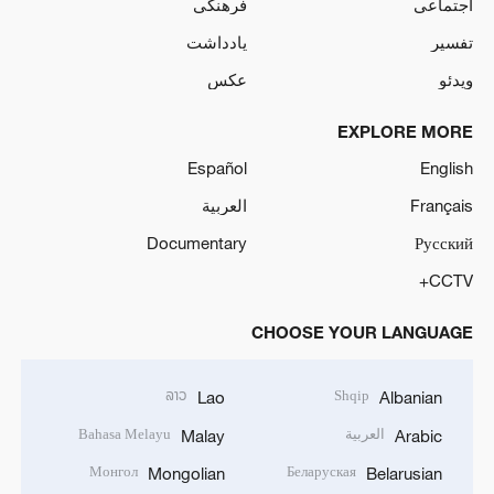
اجتماعی
فرهنگی
تفسیر
یادداشت
ویدئو
عکس
EXPLORE MORE
Español
English
Français
العربية
Documentary
Русский
CCTV+
CHOOSE YOUR LANGUAGE
ລາວ
Shqip
Lao
Albanian
العربية
Bahasa Melayu
Malay
Arabic
Монгол
Беларуская
Mongolian
Belarusian