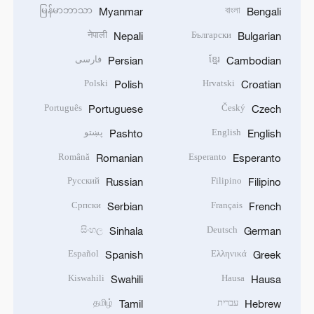
မြန်မာဘာသာ
বাংলা
Myanmar
Bengali
नेपाली
Български
Nepali
Bulgarian
ខ្មែរ
فارسی
Persian
Cambodian
Polski
Hrvatski
Polish
Croatian
Português
Český
Portuguese
Czech
English
پښتو
Pashto
English
Română
Esperanto
Romanian
Esperanto
Русский
Filipino
Russian
Filipino
Српски
Français
Serbian
French
සිංහල
Deutsch
Sinhala
German
Español
Ελληνικά
Spanish
Greek
Kiswahili
Hausa
Swahili
Hausa
עברית
தமிழ்
Tamil
Hebrew