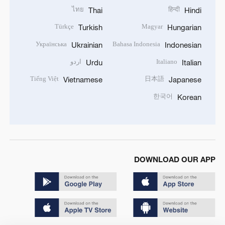
ไทย
हिन्दी
Thai
Hindi
Türkçe
Magyar
Turkish
Hungarian
Українська
Bahasa Indonesia
Ukrainian
Indonesian
Italiano
اردو
Urdu
Italian
Tiếng Việt
日本語
Vietnamese
Japanese
한국어
Korean
DOWNLOAD OUR APP