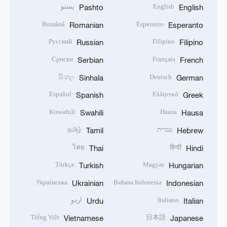
English
پښتو
Pashto
English
Română
Esperanto
Romanian
Esperanto
Русский
Filipino
Russian
Filipino
Српски
Français
Serbian
French
සිංහල
Deutsch
Sinhala
German
Español
Ελληνικά
Spanish
Greek
Kiswahili
Hausa
Swahili
Hausa
עברית
தமிழ்
Tamil
Hebrew
ไทย
हिन्दी
Thai
Hindi
Türkçe
Magyar
Turkish
Hungarian
Українська
Bahasa Indonesia
Ukrainian
Indonesian
Italiano
اردو
Urdu
Italian
Tiếng Việt
日本語
Vietnamese
Japanese