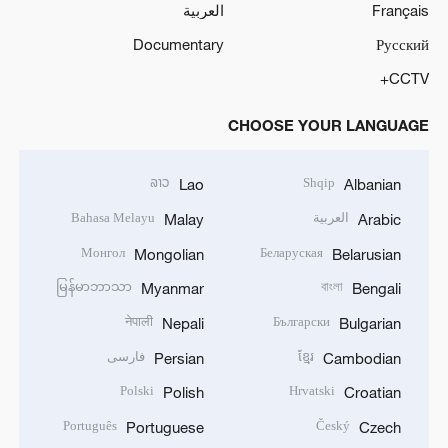
Français
العربية
Documentary
Русский
CCTV+
CHOOSE YOUR LANGUAGE
ລາວ
Shqip
Lao
Albanian
العربية
Bahasa Melayu
Malay
Arabic
Монгол
Беларуская
Mongolian
Belarusian
မြန်မာဘာသာ
বাংলা
Myanmar
Bengali
नेपाली
Български
Nepali
Bulgarian
ខ្មែរ
فارسی
Persian
Cambodian
Polski
Hrvatski
Polish
Croatian
Português
Český
Portuguese
Czech