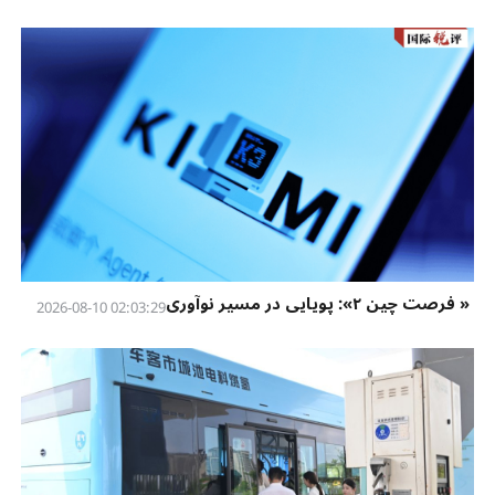
« فرصت چین ۲»: پویایی در مسیر نوآوری
02:03:29 2026-08-10