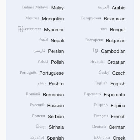
العربية
Bahasa Melayu
Malay
Arabic
Монгол
Беларуская
Mongolian
Belarusian
မြန်မာဘာသာ
বাংলা
Myanmar
Bengali
नेपाली
Български
Nepali
Bulgarian
ខ្មែរ
فارسی
Persian
Cambodian
Polski
Hrvatski
Polish
Croatian
Português
Český
Portuguese
Czech
English
پښتو
Pashto
English
Română
Esperanto
Romanian
Esperanto
Русский
Filipino
Russian
Filipino
Српски
Français
Serbian
French
සිංහල
Deutsch
Sinhala
German
Español
Ελληνικά
Spanish
Greek