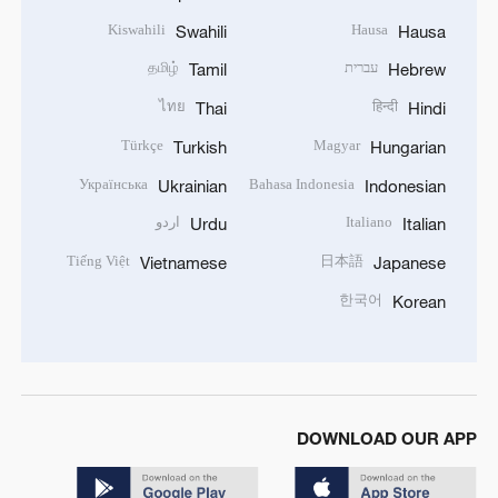
Kiswahili
Hausa
Swahili
Hausa
עברית
தமிழ்
Tamil
Hebrew
ไทย
हिन्दी
Thai
Hindi
Türkçe
Magyar
Turkish
Hungarian
Українська
Bahasa Indonesia
Ukrainian
Indonesian
Italiano
اردو
Urdu
Italian
Tiếng Việt
日本語
Vietnamese
Japanese
한국어
Korean
DOWNLOAD OUR APP