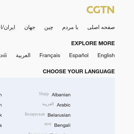
صفحه اصلی
با مردم
چین
جهان
ایران/ا
EXPLORE MORE
English
Español
Français
العربية
кий
CHOOSE YOUR LANGUAGE
h
Shqip
Albanian
Arabic
العربية
n
k
Беларуская
Belarusian
a
বাংলা
Bengali