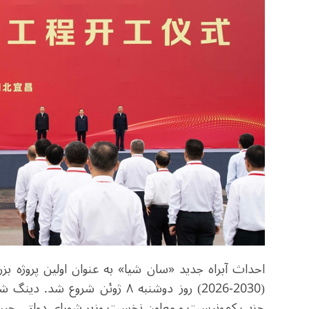
احداث آبراه جدید «سان شیا» به عنوان اولین پروژه بز
(2030-2026) روز دوشنبه ۸ ژوئن
حزب کمونیست و معاون نخست وزیر شورای دولتی چین، ب