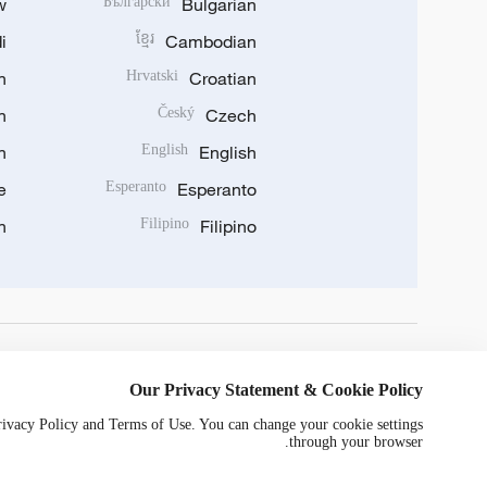
w
Български
Bulgarian
i
ខ្មែរ
Cambodian
n
Hrvatski
Croatian
n
Český
Czech
n
English
English
e
Esperanto
Esperanto
n
Filipino
Filipino
DOWNLOAD OUR APP
Our Privacy Statement & Cookie Policy
Privacy Policy and Terms of Use. You can change your cookie settings
through your browser.