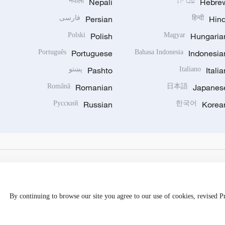
Hebre
עברית
Nepali
नेपाली
Hind
हिन्दी
Persian
فارسی
Polski
Polish
Magyar
Hungaria
Português
Portuguese
Bahasa Indonesia
Indonesia
Italia
Italiano
Pashto
پښتو
Română
Romanian
日本語
Japanes
Русский
Russian
한국어
Korea
By continuing to browse our site you agree to our use of cookies, revised 