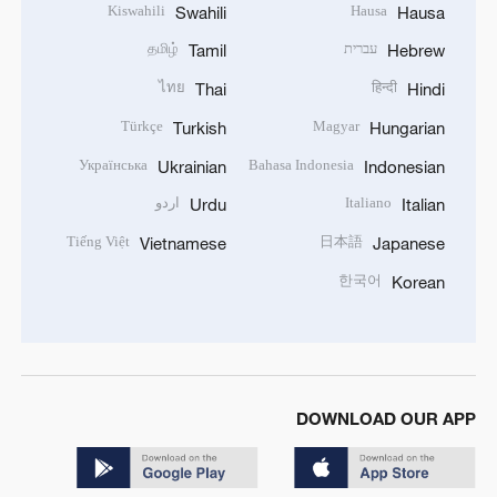
Kiswahili
Hausa
Swahili
Hausa
עברית
தமிழ்
Tamil
Hebrew
ไทย
हिन्दी
Thai
Hindi
Türkçe
Magyar
Turkish
Hungarian
Українська
Bahasa Indonesia
Ukrainian
Indonesian
Italiano
اردو
Urdu
Italian
Tiếng Việt
日本語
Vietnamese
Japanese
한국어
Korean
DOWNLOAD OUR APP