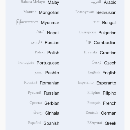
العربية
Bahasa Melayu
Malay
Arabic
Монгол
Беларуская
Mongolian
Belarusian
မြန်မာဘာသာ
বাংলা
Myanmar
Bengali
नेपाली
Български
Nepali
Bulgarian
ខ្មែរ
فارسی
Persian
Cambodian
Polski
Hrvatski
Polish
Croatian
Português
Český
Portuguese
Czech
English
پښتو
Pashto
English
Română
Esperanto
Romanian
Esperanto
Русский
Filipino
Russian
Filipino
Српски
Français
Serbian
French
සිංහල
Deutsch
Sinhala
German
Español
Ελληνικά
Spanish
Greek