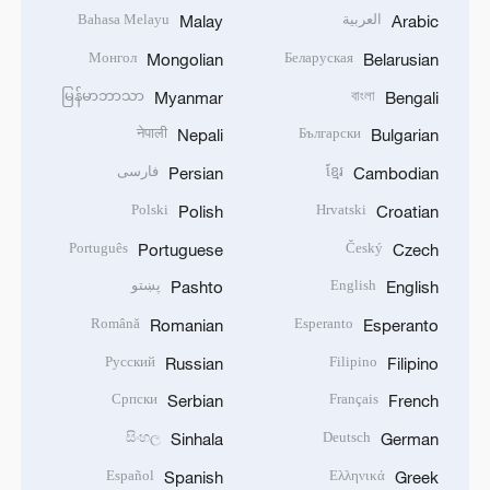
العربية
Bahasa Melayu
Malay
Arabic
Монгол
Беларуская
Mongolian
Belarusian
မြန်မာဘာသာ
বাংলা
Myanmar
Bengali
नेपाली
Български
Nepali
Bulgarian
ខ្មែរ
فارسی
Persian
Cambodian
Polski
Hrvatski
Polish
Croatian
Português
Český
Portuguese
Czech
English
پښتو
Pashto
English
Română
Esperanto
Romanian
Esperanto
Русский
Filipino
Russian
Filipino
Српски
Français
Serbian
French
සිංහල
Deutsch
Sinhala
German
Español
Ελληνικά
Spanish
Greek