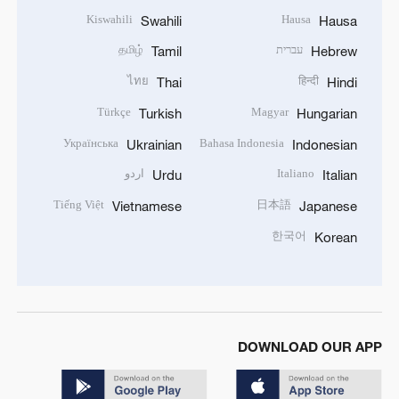
Kiswahili
Hausa
Swahili
Hausa
עברית
தமிழ்
Tamil
Hebrew
ไทย
हिन्दी
Thai
Hindi
Türkçe
Magyar
Turkish
Hungarian
Українська
Bahasa Indonesia
Ukrainian
Indonesian
Italiano
اردو
Urdu
Italian
Tiếng Việt
日本語
Vietnamese
Japanese
한국어
Korean
DOWNLOAD OUR APP