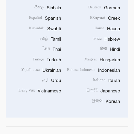
සිංහල
Deutsch
Sinhala
German
Español
Ελληνικά
Spanish
Greek
Kiswahili
Hausa
Swahili
Hausa
עברית
தமிழ்
Tamil
Hebrew
ไทย
हिन्दी
Thai
Hindi
Türkçe
Magyar
Turkish
Hungarian
Українська
Bahasa Indonesia
Ukrainian
Indonesian
Italiano
اردو
Urdu
Italian
Tiếng Việt
日本語
Vietnamese
Japanese
한국어
Korean