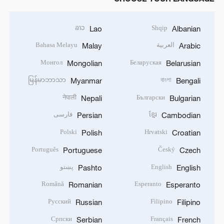
ລາວ
Shqip
Lao
Albanian
العربية
Bahasa Melayu
Malay
Arabic
Монгол
Беларуская
Mongolian
Belarusian
မြန်မာဘာသာ
বাংলা
Myanmar
Bengali
नेपाली
Български
Nepali
Bulgarian
ខ្មែរ
فارسی
Persian
Cambodian
Polski
Hrvatski
Polish
Croatian
Português
Český
Portuguese
Czech
English
پښتو
Pashto
English
Română
Esperanto
Romanian
Esperanto
Русский
Filipino
Russian
Filipino
Српски
Français
Serbian
French