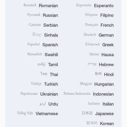
Română
Esperanto
Romanian
Esperanto
Русский
Filipino
Russian
Filipino
Српски
Français
Serbian
French
සිංහල
Deutsch
Sinhala
German
Español
Ελληνικά
Spanish
Greek
Kiswahili
Hausa
Swahili
Hausa
עברית
தமிழ்
Tamil
Hebrew
ไทย
हिन्दी
Thai
Hindi
Türkçe
Magyar
Turkish
Hungarian
Українська
Bahasa Indonesia
Ukrainian
Indonesian
Italiano
اردو
Urdu
Italian
Tiếng Việt
日本語
Vietnamese
Japanese
한국어
Korean