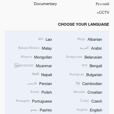
Documentary
Русский
CCTV+
CHOOSE YOUR LANGUAGE
ລາວ
Shqip
Lao
Albanian
العربية
Bahasa Melayu
Malay
Arabic
Монгол
Беларуская
Mongolian
Belarusian
မြန်မာဘာသာ
বাংলা
Myanmar
Bengali
नेपाली
Български
Nepali
Bulgarian
ខ្មែរ
فارسی
Persian
Cambodian
Polski
Hrvatski
Polish
Croatian
Português
Český
Portuguese
Czech
English
پښتو
Pashto
English