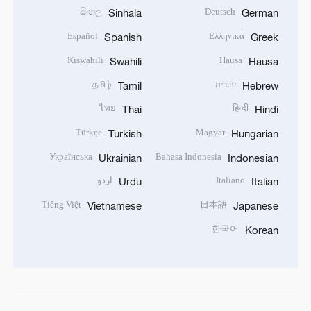
සිංහල
Deutsch
Sinhala
German
Español
Ελληνικά
Spanish
Greek
Kiswahili
Hausa
Swahili
Hausa
עברית
தமிழ்
Tamil
Hebrew
ไทย
हिन्दी
Thai
Hindi
Türkçe
Magyar
Turkish
Hungarian
Українська
Bahasa Indonesia
Ukrainian
Indonesian
Italiano
اردو
Urdu
Italian
Tiếng Việt
日本語
Vietnamese
Japanese
한국어
Korean