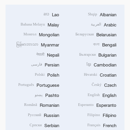
ລາວ
Shqip
Lao
Albanian
العربية
Bahasa Melayu
Malay
Arabic
Монгол
Беларуская
Mongolian
Belarusian
မြန်မာဘာသာ
বাংলা
Myanmar
Bengali
नेपाली
Български
Nepali
Bulgarian
ខ្មែរ
فارسی
Persian
Cambodian
Polski
Hrvatski
Polish
Croatian
Português
Český
Portuguese
Czech
English
پښتو
Pashto
English
Română
Esperanto
Romanian
Esperanto
Русский
Filipino
Russian
Filipino
Српски
Français
Serbian
French